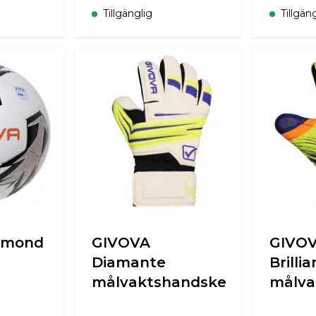
Tillgänglig
Tillgän
amond
GIVOVA
GIVO
Diamante
Brillia
målvaktshandske
målva