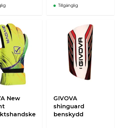
glig
Tillgänglig
VA New
GIVOVA
nt
shinguard
ktshandske
benskydd