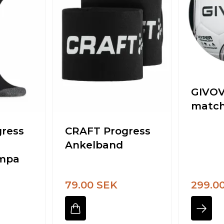
GIVOV
match
ress
CRAFT Progress
Ankelband
mpa
79.00 SEK
299.0