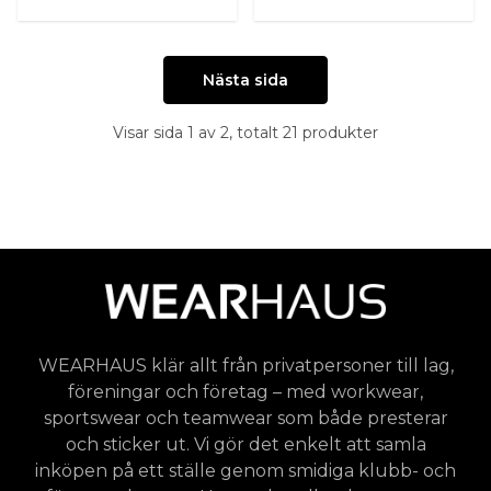
Nästa sida
Visar sida 1 av 2, totalt 21 produkter
WEARHAUS klär allt från privatpersoner till lag,
föreningar och företag – med workwear,
sportswear och teamwear som både presterar
och sticker ut. Vi gör det enkelt att samla
inköpen på ett ställe genom smidiga klubb- och