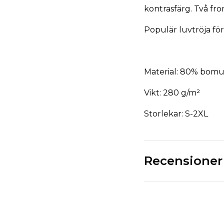
kontrasfärg. Två fro
Populär luvtröja för
Material:
80% bomul
Vikt:
280 g/m²
Storlekar:
S-2XL
Recensioner