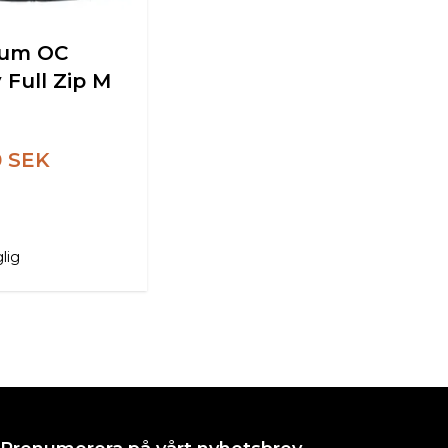
ium OC
 Full Zip M
0 SEK
glig