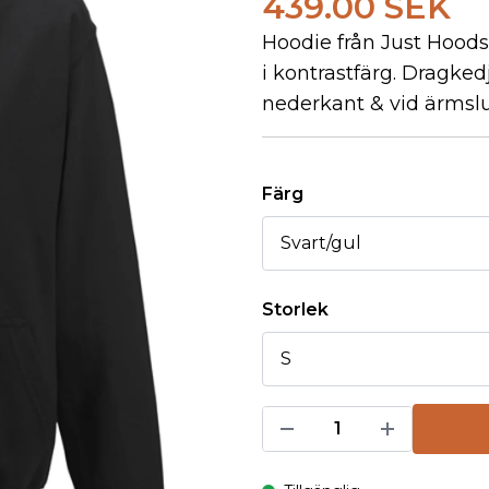
439.00 SEK
Hoodie från Just Hoods
i kontrastfärg. Dragkedj
nederkant & vid ärmslu
Färg
Storlek