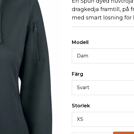
En Spun dyed huvtröja 
dragkedja framtill, på 
med smart lösning för h
Modell
Färg
Storlek