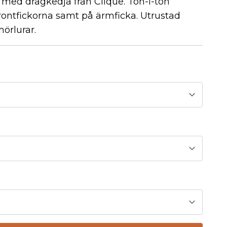
med dragkedja från Clique. Ton-i-ton
frontfickorna samt på ärmficka. Utrustad
örlurar.