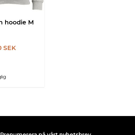
n hoodie M
0 SEK
glig
Prenumerera på vårt nyhetsbrev