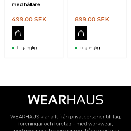
med hållare
499.00 SEK
899.00 SEK
Tillgänglig
Tillgänglig
WEARHAUS klär allt från privatpersoner till lag,
föreningar och företag – med workwear,
sportswear och teamwear som både presterar