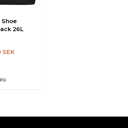
y Shoe
ack 26L
0 SEK
glig