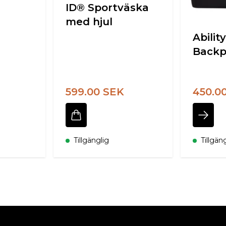
ID® Sportväska
med hjul
Abilit
Backp
599.00 SEK
450.0
Tillgänglig
Tillgän