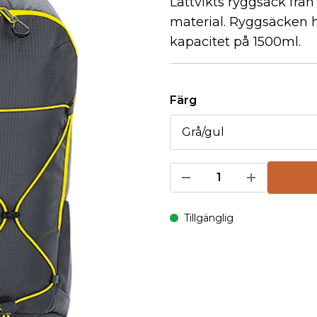
Lättvikts ryggsäck frå
material. Ryggsäcken 
kapacitet på 1500ml.
Färg
Tillgänglig