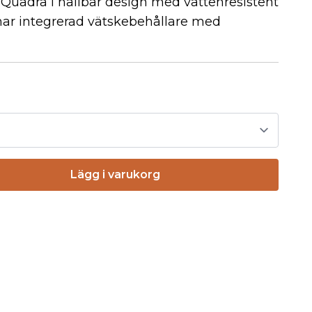
n Quadra i hållbar design med vattenresistent
har integrerad vätskebehållare med
Lägg i varukorg