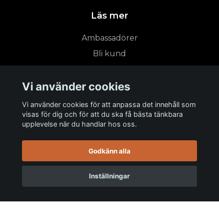
Läs mer
Ambassadörer
Bli kund
Kontakt
Vi använder cookies
Köpvillkor
Hållbarhet & miljöansvar
Vi använder cookies för att anpassa det innehåll som
visas för dig och för att du ska få bästa tänkbara
Returpolicy & Byte
upplevelse när du handlar hos oss.
Storleksguider
Sportswear
Godkänn alla
Teamwear
Inställningar
Våra tjänster
Våra varumärken