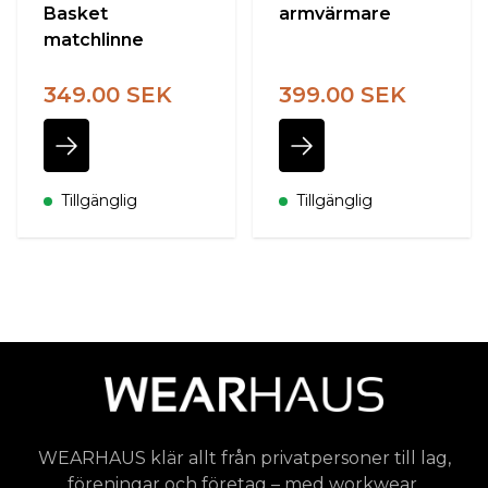
Basket
armvärmare
matchlinne
349.00 SEK
399.00 SEK
Tillgänglig
Tillgänglig
WEARHAUS klär allt från privatpersoner till lag,
föreningar och företag – med workwear,