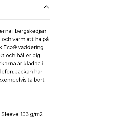
nerna i bergskedjan
 och varm att ha på
ack Eco® vaddering
kt och håller dig
korna är klädda i
lefon. Jackan har
xempelvis ta bort
g Sleeve: 133 g/m2