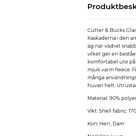
Produktbesk
Cutter & Bucks Glac
Kaskaderna i den am
sig när vädret snab
vilket ger en bestå
komfortabel ute på 
mjuk varm fleece. F
många användningso
huvan helt. Utrusta
Material: 90% polye
Vikt: Shell fabric: 
Kön: Herr, Dam