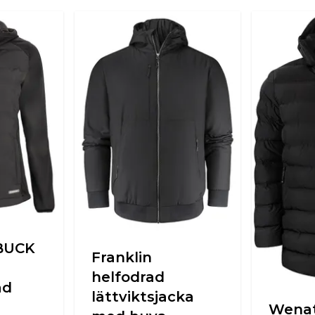
BUCK
Franklin
helfodrad
ad
lättviktsjacka
Wena