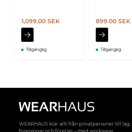
1,099.00 SEK
899.00 SEK
Tillgänglig
Tillgänglig
WEARHAUS klär allt från privatpersoner till lag,
föreningar och företag – med workwear,