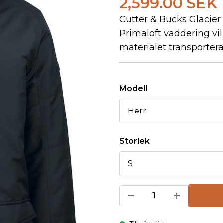
2,599.00 SEK
Cutter & Bucks Glacier
Primaloft vaddering vi
materialet transporterar
Modell
Storlek