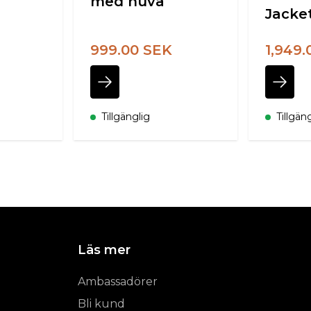
med huva
Jacke
999.00 SEK
1,949
Tillgänglig
Tillgän
Läs mer
Ambassadörer
Bli kund