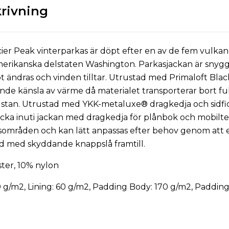
rivning
ier Peak vinterparkas är döpt efter en av de fem vulka
erikanska delstaten Washington. Parkasjackan är snygg
bt ändras och vinden tilltar. Utrustad med Primaloft Bl
ende känsla av värme då materialet transporterar bort fu
stan. Utrustad med YKK-metaluxe® dragkedja och sidfic
icka inuti jackan med dragkedja för plånbok och mobilte
mråden och kan lätt anpassas efter behov genom att e
d med skyddande knappslå framtill.
ster, 10% nylon
170 g/m2, Lining: 60 g/m2, Padding Body: 170 g/m2, Paddin