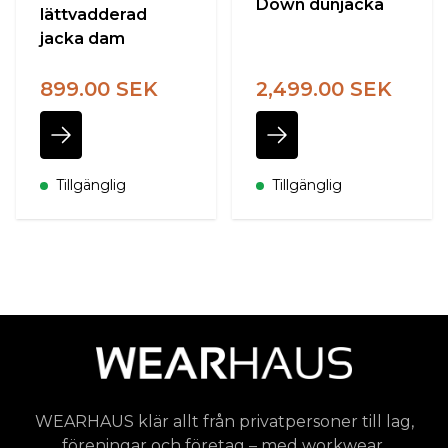
Down dunjacka
lättvadderad
jacka dam
899.00 SEK
2,499.00 SEK
Tillgänglig
Tillgänglig
WEARHAUS klär allt från privatpersoner till lag,
föreningar och företag – med workwear,