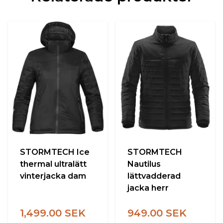
STORMTECH Ice
STORMTECH
thermal ultralätt
Nautilus
vinterjacka dam
lättvadderad
jacka herr
1,499.00 SEK
949.00 SEK