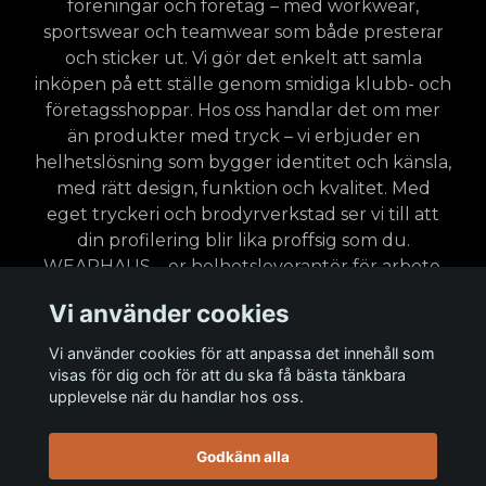
föreningar och företag – med workwear,
sportswear och teamwear som både presterar
och sticker ut. Vi gör det enkelt att samla
inköpen på ett ställe genom smidiga klubb- och
företagsshoppar. Hos oss handlar det om mer
än produkter med tryck – vi erbjuder en
helhetslösning som bygger identitet och känsla,
med rätt design, funktion och kvalitet. Med
eget tryckeri och brodyrverkstad ser vi till att
din profilering blir lika proffsig som du.
WEARHAUS – er helhetsleverantör för arbete,
sport, outdoor och merchandise.
Vi använder cookies
Vi använder cookies för att anpassa det innehåll som
visas för dig och för att du ska få bästa tänkbara
upplevelse när du handlar hos oss.
Läs mer
Godkänn alla
Ambassadörer