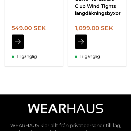
Club Wind Tights
längdåkningsbyxor
549.00 SEK
1,099.00 SEK
Tillgänglig
Tillgänglig
WEARHAUS klär allt från privatpersoner till lag,