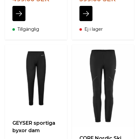
Tillgänglig
Ej i lager
GEYSER sportiga
byxor dam
CORE Nordic Ski