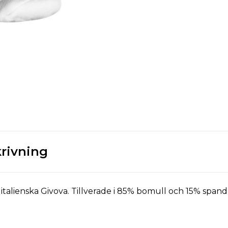
rivning
talienska Givova. Tillverade i 85% bomull och 15% spandex