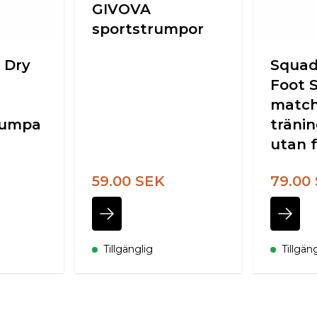
GIVOVA
sportstrumpor
 Dry
Squad
Foot S
match
rumpa
träni
utan 
59.00 SEK
79.00
Tillgänglig
Tillgän