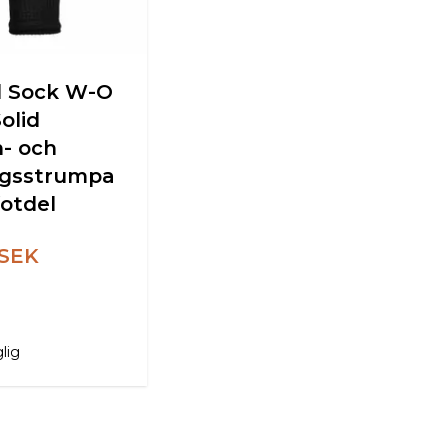
 Sock W-O
olid
- och
ngsstrumpa
fotdel
 SEK
glig