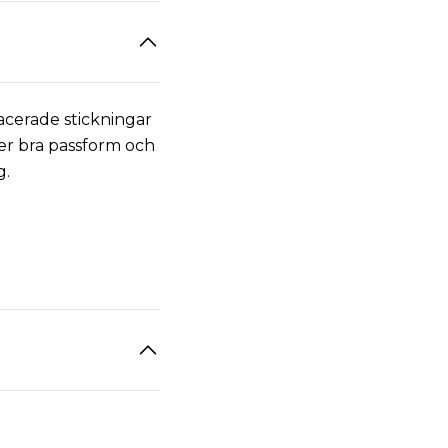
acerade stickningar
ger bra passform och
g.