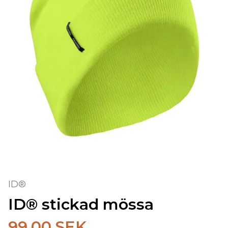
ID®
ID® stickad mössa
99.00 SEK