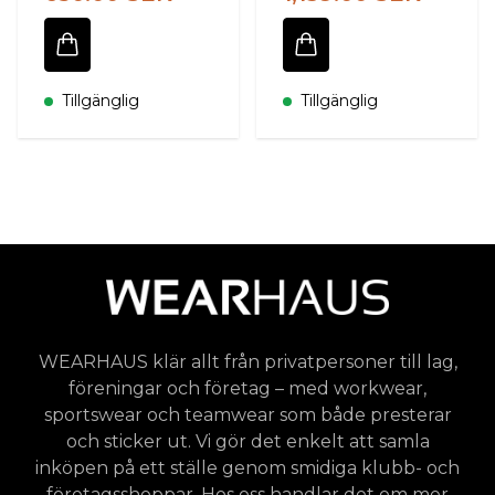
Tillgänglig
Tillgänglig
WEARHAUS klär allt från privatpersoner till lag,
föreningar och företag – med workwear,
sportswear och teamwear som både presterar
och sticker ut. Vi gör det enkelt att samla
inköpen på ett ställe genom smidiga klubb- och
företagsshoppar. Hos oss handlar det om mer