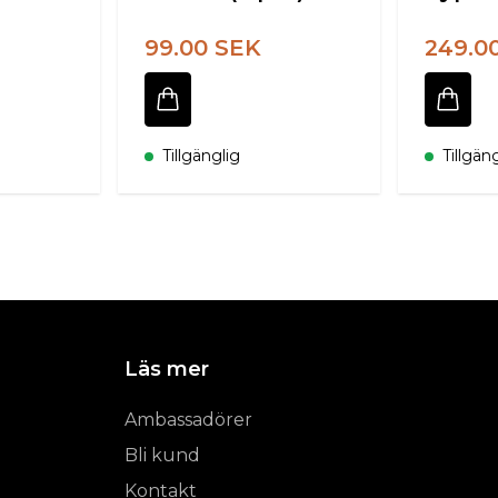
99.00 SEK
249.0
Tillgänglig
Tillgän
Läs mer
Ambassadörer
Bli kund
Kontakt