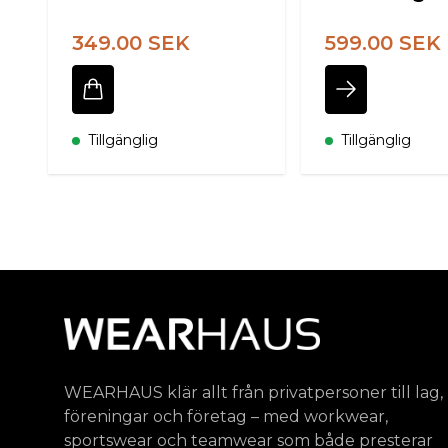
349.00 SEK
599.00 SEK
Tillgänglig
Tillgänglig
WEARHAUS klär allt från privatpersoner till lag,
föreningar och företag – med workwear,
sportswear och teamwear som både presterar