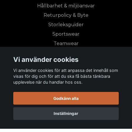
Hållbarhet & miljöansvar
Returpolicy & Byte
Storleksguider
Sportswear
Teamwear
Våra tjänster
Vi använder cookies
Våra varumärken
Vi använder cookies för att anpassa det innehåll som
visas för dig och för att du ska få bästa tänkbara
upplevelse när du handlar hos oss.
Prenumerera på vårt nyhetsbrev
Godkänn alla
Prenumerera
Inställningar