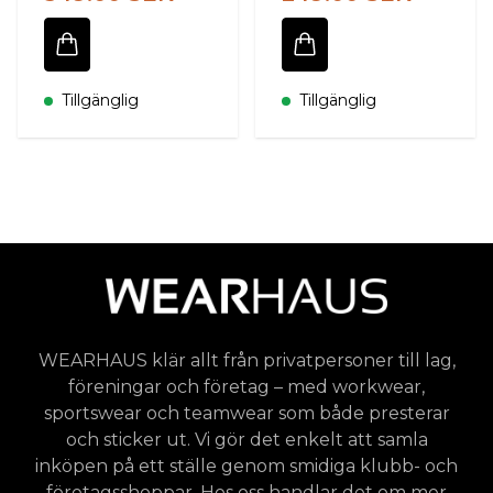
Tillgänglig
Tillgänglig
WEARHAUS klär allt från privatpersoner till lag,
föreningar och företag – med workwear,
sportswear och teamwear som både presterar
och sticker ut. Vi gör det enkelt att samla
inköpen på ett ställe genom smidiga klubb- och
företagsshoppar. Hos oss handlar det om mer