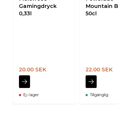
Gamingdryck
Mountain B
0,33l
50cl
20.00 SEK
22.00 SEK
Ej i lager
Tillgänglig