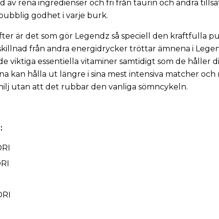
d av rena ingredienser och fri från taurin och andra tillsa
bubblig godhet i varje burk.
fter är det som gör Legendz så speciell den kraftfulla p
 skillnad från andra energidrycker tröttar ämnena i Legen
r de viktiga essentiella vitaminer samtidigt som de håller 
na kan hålla ut längre i sina mest intensiva matcher och 
lj utan att det rubbar den vanliga sömncykeln.
:
DRI
DRI
DRI