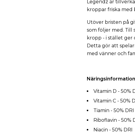
Legendz är tillverka
kroppar friska med 
Utöver bristen på gi
som följer med. Till
kropp - i stället ge
Detta gör att spelar
med vänner och fami
Näringsinformation
Vitamin D - 50% 
Vitamin C - 50% 
Tiamin - 50% DRI
Riboflavin - 50% 
Niacin - 50% DRI