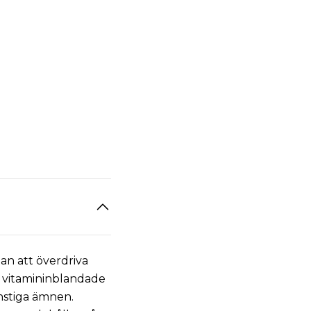
tan att överdriva
h vitamininblandade
onstiga ämnen.