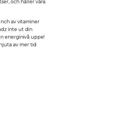
tser, och håller våra
unch av vitaminer
dz inte ut din
din energinivå uppe!
njuta av mer tid