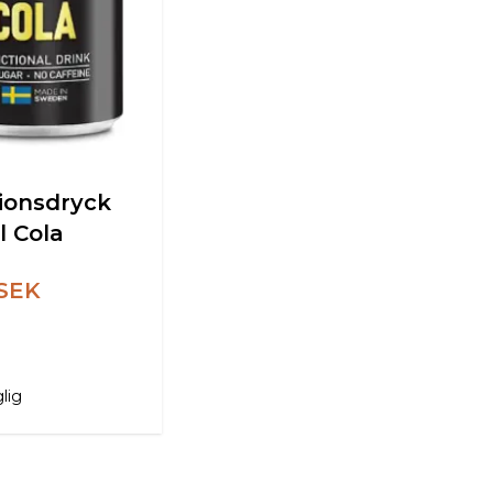
ionsdryck
l Cola
 SEK
glig