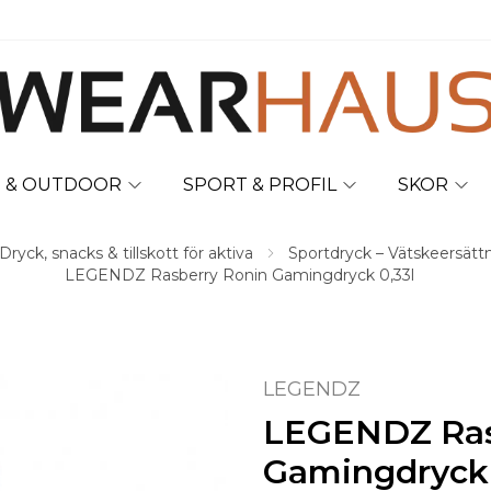
T & OUTDOOR
SPORT & PROFIL
SKOR
yck, snacks & tillskott för aktiva
Sportdryck – Vätskeersättn
LEGENDZ Rasberry Ronin Gamingdryck 0,33l
LEGENDZ
LEGENDZ Ras
Gamingdryck 