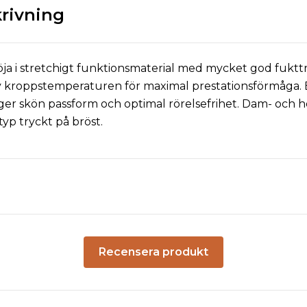
rivning
öja i stretchigt funktionsmaterial med mycket god fuktt
av kroppstemperaturen för maximal prestationsförmåga. B
er skön passform och optimal rörelsefrihet. Dam- och h
yp tryckt på bröst.
Recensera produkt