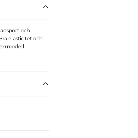
ransport och
ra elasticitet och
errmodell.