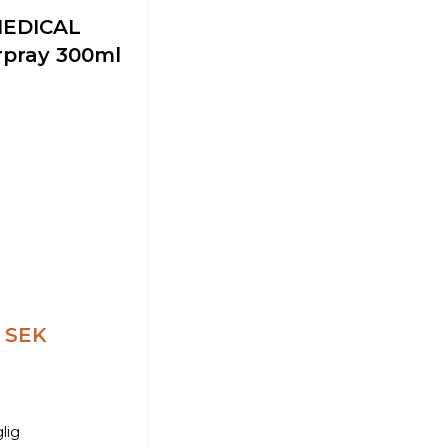
MEDICAL
erpray 300ml
0 SEK
glig