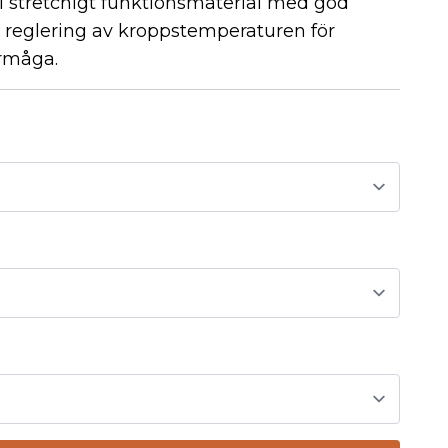
 i stretchigt funktionsmaterial med god
iv reglering av kroppstemperaturen för
rmåga.