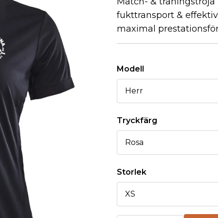
Match- & träningströja
fukttransport & effekt
maximal prestationsfö
Modell
Tryckfärg
Storlek