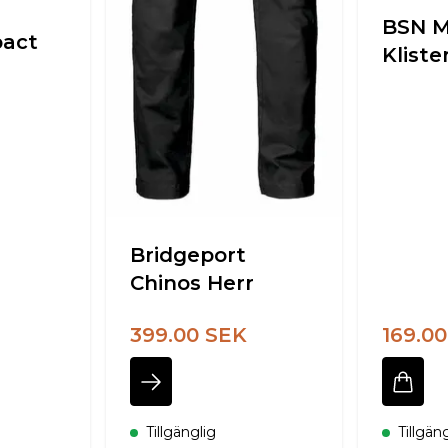
BSN 
pact
Klist
Bridgeport
Chinos Herr
399.00 SEK
169.0
Tillgänglig
Tillgän