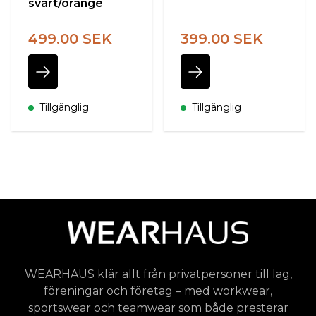
svart/orange
499.00 SEK
399.00 SEK
Tillgänglig
Tillgänglig
WEARHAUS klär allt från privatpersoner till lag,
föreningar och företag – med workwear,
sportswear och teamwear som både presterar