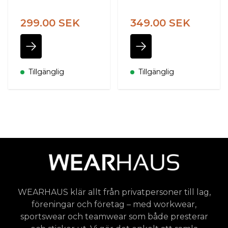
299.00 SEK
349.00 SEK
Tillgänglig
Tillgänglig
WEARHAUS klär allt från privatpersoner till lag,
föreningar och företag – med workwear,
sportswear och teamwear som både presterar